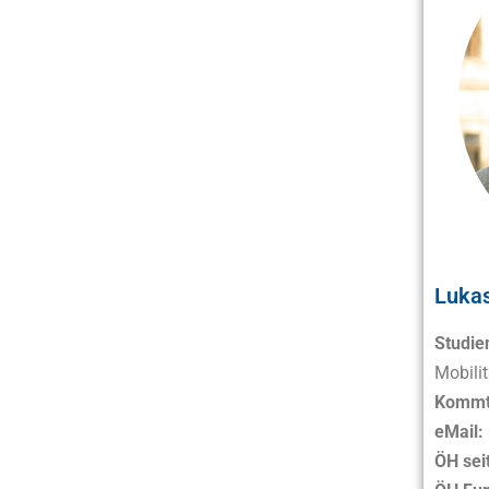
Lukas
Studie
Mobilit
Kommt
eMail:
ÖH sei