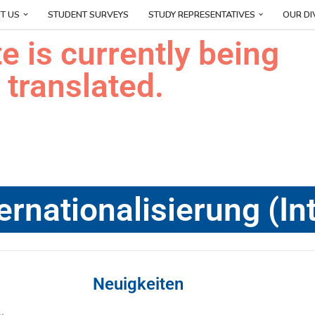
T US
STUDENT SURVEYS
STUDY REPRESENTATIVES
OUR DI
te is currently being
translated.
ternationalisierung (In
Neuigkeiten