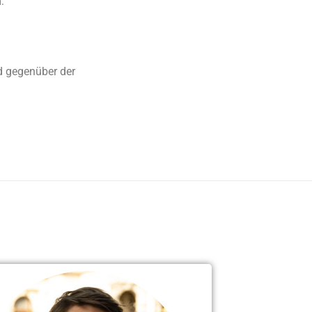
No posts found!
:
nd gegenüber der