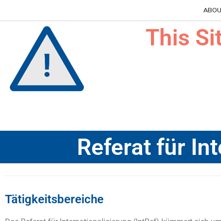
ABOU
Skip
This Si
to
content
Referat für In
Tätigkeitsbereiche