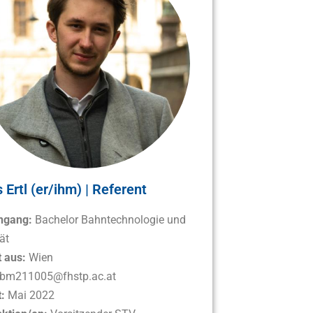
 Ertl (er/ihm) | Referent
ngang:
Bachelor Bahntechnologie und
ät
 aus:
Wien
bm211005@fhstp.ac.at
t:
Mai 2022